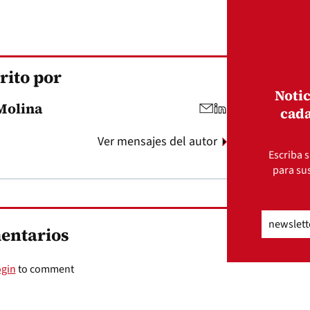
rito por
Notic
Molina
cada
Ver mensajes del autor
Escriba s
para sus
Email
(Obli
entarios
ogin
to comment