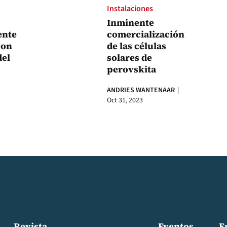
Instalaciones
Inminente
ente
comercialización
con
de las células
del
solares de
perovskita
ANDRIES WANTENAAR
Oct 31, 2023
Revista
Eventos
E