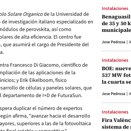
Instalaciones
olo Solare Organico
de la Universidad de
Benaguasil 
de investigación italiano especializado en
de 35 y 50 
 módulos de perovskita, así como
municipale
ares de alta eficiencia. El centro fue
Jose Pedrosa
A
o, que asumirá el cargo de Presidente del
a.
Instalaciones
ntra Francesco Di Giacomo, científico de
BOE: nueve
mpliación de las aplicaciones de la
537 MW fot
nicios; y Erik Eikelboom, físico
la cuarta s
esarrollo de células y paneles solares, que
Jose Pedrosa
A
el departamento de I+D de FuturaSun.
spera duplicar el número de expertos
Instalaciones
según afirma, “avanzar hacia el desarrollo
Fira Valènci
ayores, superiores a las de la fotovoltaica
sistema de