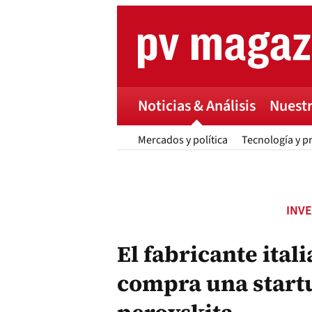
Skip
to
content
Noticias & Análisis
Nuestr
Mercados y política
Tecnología y p
INV
El fabricante ita
compra una start