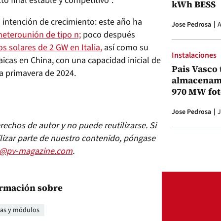
cto final estable y competitivo”.
kWh BESS
ra intención de crecimiento: este año ha
Jose Pedrosa
A
eterounión de tipo n;
poco después
 solares de 2 GW en Italia,
así como su
Instalaciones
taicas en China, con una capacidad inicial de
Pais Vasco 
la primavera de 2024.
almacenami
970 MW fot
Jose Pedrosa
J
echos de autor y no puede reutilizarse. Si
lizar parte de nuestro contenido, póngase
s@pv-magazine.com
.
rmación sobre
las y módulos