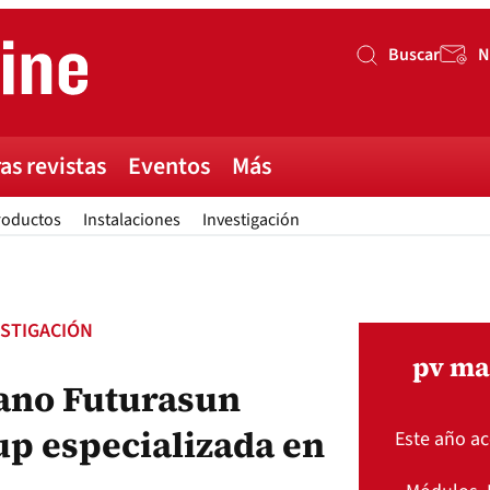
Buscar
N
Buscar
as revistas
Eventos
Más
roductos
Instalaciones
Investigación
ESTIGACIÓN
pv ma
liano Futurasun
up especializada en
Este año a