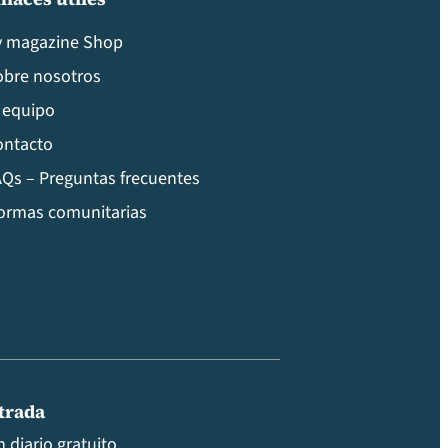
v magazine Shop
obre nosotros
 equipo
ontacto
Qs – Preguntas frecuentes
ormas comunitarias
ntrada
 diario gratuito