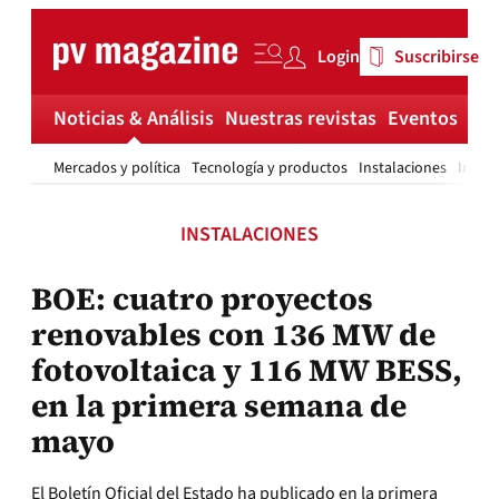
Skip
to
Login
Suscribirse
content
Noticias & Análisis
Nuestras revistas
Eventos
Má
Mercados y política
Tecnología y productos
Instalaciones
Invest
INSTALACIONES
BOE: cuatro proyectos
renovables con 136 MW de
fotovoltaica y 116 MW BESS,
en la primera semana de
mayo
El Boletín Oficial del Estado ha publicado en la primera