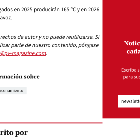
ados en 2025 producirán 165 ºC y en 2026
tavoz.
echos de autor y no puede reutilizarse. Si
Notic
lizar parte de nuestro contenido, póngase
cada
s@pv-magazine.com
.
Escriba s
rmación sobre
para sus
acenamiento
Email
(Obli
rito por