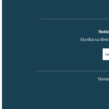
Notic
Escriba su dire
Ema
Térmi