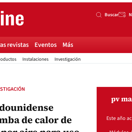
Buscar
N
Buscar
as revistas
Eventos
Más
roductos
Instalaciones
Investigación
ESTIGACIÓN
pv ma
adounidense
mba de calor de
Este año a