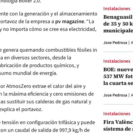
nología Boiler 2.0.
Instalaciones
ente con la generación y el almacenamiento
Benaguasil 
 portavoz de la empresa a
pv magazine
. “La
de 35 y 50 
y no importa cómo se cree esa electricidad,
municipale
Jose Pedrosa
A
 se genera quemando combustibles fósiles in
za en diversos sectores, desde la
Instalaciones
fabricación de productos químicos, y
BOE: nueve
nsumo mundial de energía.
537 MW fot
la cuarta s
or AtmosZero extrae el calor del aire y
 la máxima eficiencia y cero emisiones de
Jose Pedrosa
A
s sustituir sus calderas de gas natural y
explica el portavoz.
Instalaciones
Fira Valènci
tensión en configuración trifásica y puede
sistema de
con un caudal de salida de 997,9 kg/h de