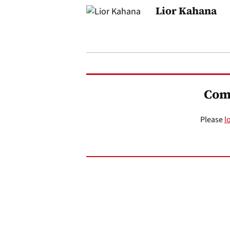
Lior Kahana
Com
Please
l