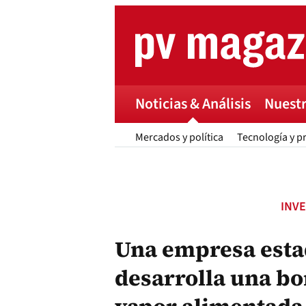
Skip
to
content
Noticias & Análisis
Nuestr
Mercados y política
Tecnología y p
INV
Una empresa est
desarrolla una bo