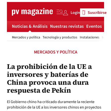
Skip
to
Login
Suscribirse
content
Noticias & Análisis
Nuestras revistas
Eventos
Má
Mercados y política
Tecnología y productos
Instalaciones
Invest
MERCADOS Y POLÍTICA
La prohibición de la UE a
inversores y baterías de
China provoca una dura
respuesta de Pekín
El Gobierno chino ha criticado duramente la reciente
prohibición de la UE a los inversores chinos en proyectos