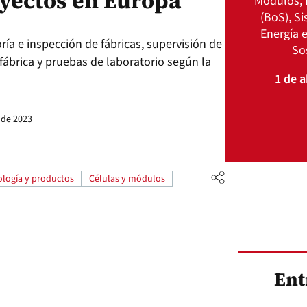
yectos en Europa
Módulos, 
(BoS), S
Energía e
ría e inspección de fábricas, supervisión de
So
fábrica y pruebas de laboratorio según la
1 de a
 de 2023
logía y productos
Células y módulos
Ent