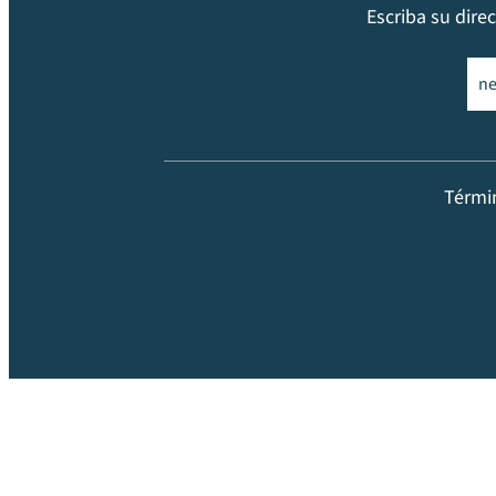
Escriba su dire
Ema
Térmi