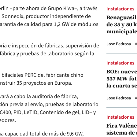
rlin –parte ahora de Grupo Kiwa–, a través
Instalaciones
on Sonnedix, productor independiente de
Benaguasil 
garantía de calidad para 1,2 GW de módulos
de 35 y 50 
municipale
Jose Pedrosa
A
ría e inspección de fábricas, supervisión de
fábrica y pruebas de laboratorio según la
Instalaciones
BOE: nueve
bifaciales PERC del fabricante chino
537 MW fot
onstruir 35 proyectos en Europa.
la cuarta s
ará a cabo la auditoría de fábrica,
Jose Pedrosa
A
ión previa al envío, pruebas de laboratorio
C400, PID, LeTID, Contenido de gel, LID– y
Instalaciones
edores.
Fira Valènci
sistema de
a capacidad total de más de 9,6 GW,