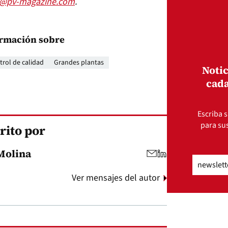
s@pv-magazine.com
.
rmación sobre
rol de calidad
Grandes plantas
Notic
cada
Escriba s
para sus
rito por
Molina
Email
(Obli
Ver mensajes del autor