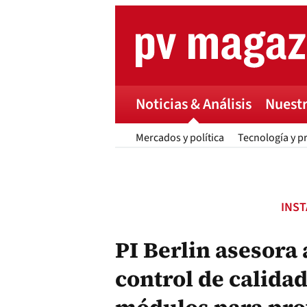
Skip
to
content
Noticias & Análisis
Nuestr
Mercados y política
Tecnología y p
INS
PI Berlin asesora 
control de calida