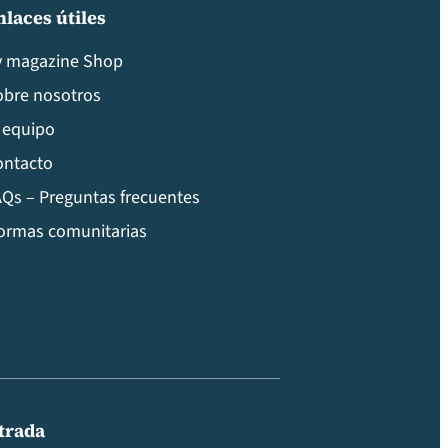
nlaces útiles
v magazine Shop
obre nosotros
 equipo
ontacto
Qs – Preguntas frecuentes
ormas comunitarias
ntrada