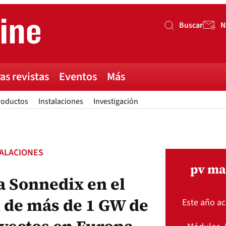
Buscar
N
Buscar
as revistas
Eventos
Más
roductos
Instalaciones
Investigación
TALACIONES
pv ma
a Sonnedix en el
d de más de 1 GW de
Este año a