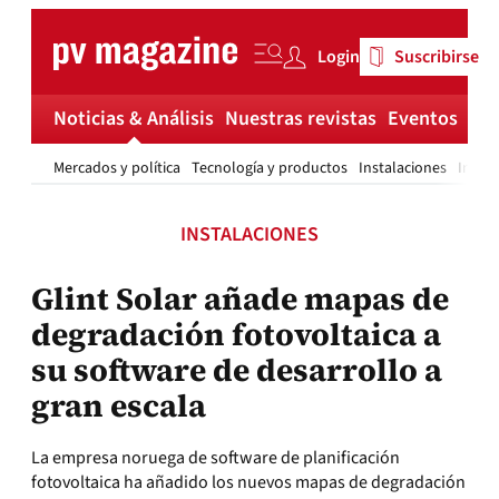
Skip
to
Login
Suscribirse
content
Noticias & Análisis
Nuestras revistas
Eventos
Má
Mercados y política
Tecnología y productos
Instalaciones
Invest
INSTALACIONES
Glint Solar añade mapas de
degradación fotovoltaica a
su software de desarrollo a
gran escala
La empresa noruega de software de planificación
fotovoltaica ha añadido los nuevos mapas de degradación