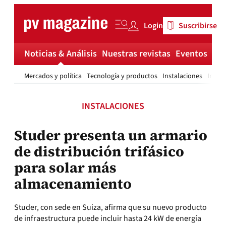
Skip
to
Login
Suscribirse
content
Noticias & Análisis
Nuestras revistas
Eventos
Má
Mercados y política
Tecnología y productos
Instalaciones
Invest
INSTALACIONES
Studer presenta un armario
de distribución trifásico
para solar más
almacenamiento
Studer, con sede en Suiza, afirma que su nuevo producto
de infraestructura puede incluir hasta 24 kW de energía