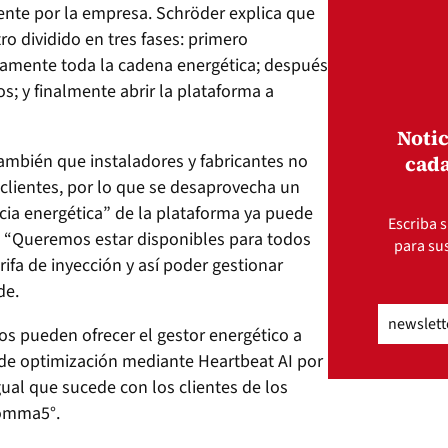
ente por la empresa. Schröder explica que
o dividido en tres fases: primero
ernamente toda la cadena energética; después
os; y finalmente abrir la plataforma a
Notic
ambién que instaladores y fabricantes no
cada
 clientes, por lo que se desaprovecha un
encia energética” de la plataforma ya puede
Escriba s
. “Queremos estar disponibles para todos
para sus
ifa de inyección y así poder gestionar
de.
Email
(Obli
os pueden ofrecer el gestor energético a
o de optimización mediante Heartbeat AI por
ual que sucede con los clientes de los
Komma5°.