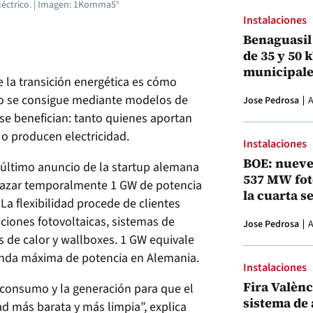
léctrico. | Imagen: 1Komma5°
Instalaciones
Benaguasil 
de 35 y 50 
municipale
 la transición energética es cómo
 esto se consigue mediante modelos de
Jose Pedrosa
A
 se benefician: tanto quienes aportan
o producen electricidad.
Instalaciones
BOE: nueve
 último anuncio de la startup alemana
537 MW fot
azar temporalmente 1 GW de potencia
la cuarta s
 La flexibilidad procede de clientes
aciones fotovoltaicas, sistemas de
Jose Pedrosa
A
de calor y wallboxes. 1 GW equivale
nda máxima de potencia en Alemania.
Instalaciones
Fira Valènci
consumo y la generación para que el
sistema de
ad más barata y más limpia”, explica