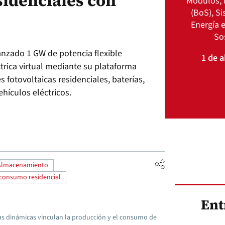
idenciales con
Módulos, 
(BoS), S
Energía e
So
anzado 1 GW de potencia flexible
1 de a
trica virtual mediante su plataforma
s fotovoltaicas residenciales, baterías,
hículos eléctricos.
Almacenamiento
consumo residencial
Ent
ricas dinámicas vinculan la producción y el consumo de