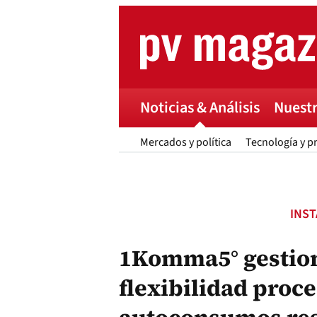
Skip
to
content
Noticias & Análisis
Nuestr
Mercados y política
Tecnología y p
INS
1Komma5° gestio
flexibilidad proc