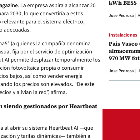
kWh BESS
agazine
. La empresa aspira a alcanzar 20
ara 2030, lo que convertiría a estos
Jose Pedrosa
A
relevante para el sistema eléctrico,
io adecuadas.
Instalaciones
ma5° (a quienes la compañía denomina
Pais Vasco 
almacenami
al fija por el servicio de optimización
970 MW fot
at AI permite desplazar temporalmente los
ión fotovoltaica propia o consumir
Jose Pedrosa
J
cios bajos, así como vender energía
ando los precios son elevados. “De este
ios y alivian la red”, afirma.
án siendo gestionados por Heartbeat
a al abrir su sistema Heartbeat AI —que
lización y tarifas dinámicas— también a