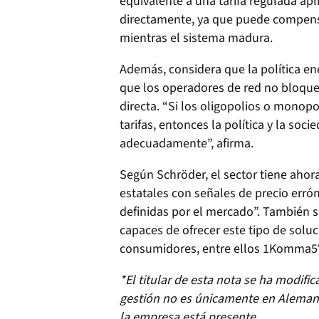
equivalente a una tarifa regulada apl
directamente, ya que puede compens
mientras el sistema madura.
Además, considera que la política e
que los operadores de red no bloquee
directa. “Si los oligopolios o monop
tarifas, entonces la política y la so
adecuadamente”, afirma.
Según Schröder, el sector tiene aho
estatales con señales de precio err
definidas por el mercado”. También s
capaces de ofrecer este tipo de soluc
consumidores, entre ellos 1Komma5°
*El titular de esta nota se ha modifi
gestión no es únicamente en Alemani
la empresa está presente.