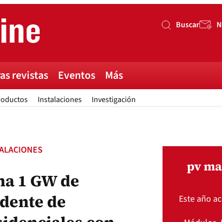
Buscar
N
Buscar
as revistas
Eventos
Más
roductos
Instalaciones
Investigación
TALACIONES
pv ma
na 1 GW de
edente de
Este año a