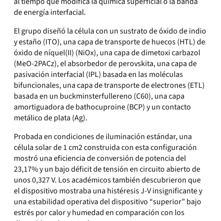
al tiempo que modifica la química superficial o la banda
de energía interfacial.
El grupo diseñó la célula con un sustrato de óxido de indio
y estaño (ITO), una capa de transporte de huecos (HTL) de
óxido de níquel(II) (NiOx), una capa de dimetoxi carbazol
(MeO-2PACz), el absorbedor de perovskita, una capa de
pasivación interfacial (IPL) basada en las moléculas
bifuncionales, una capa de transporte de electrones (ETL)
basada en un buckminsterfullereno (C60), una capa
amortiguadora de bathocuproine (BCP) y un contacto
metálico de plata (Ag).
Probada en condiciones de iluminación estándar, una
célula solar de 1 cm2 construida con esta configuración
mostró una eficiencia de conversión de potencia del
23,17% y un bajo déficit de tensión en circuito abierto de
unos 0,327 V. Los académicos también descubrieron que
el dispositivo mostraba una histéresis J-V insignificante y
una estabilidad operativa del dispositivo “superior” bajo
estrés por calor y humedad en comparación con los