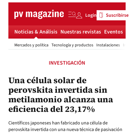
Skip
to
Login
Suscribirse
content
Noticias & Análisis
Nuestras revistas
Eventos
Má
Mercados y política
Tecnología y productos
Instalaciones
Invest
INVESTIGACIÓN
Una célula solar de
perovskita invertida sin
metilamonio alcanza una
eficiencia del 23,17%
Científicos japoneses han fabricado una célula de
perovskita invertida con una nueva técnica de pasivación