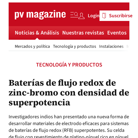
Skip
to
Login
Suscribirse
content
Noticias & Análisis
Nuestras revistas
Eventos
Má
Mercados y política
Tecnología y productos
Instalaciones
Invest
TECNOLOGÍA Y PRODUCTOS
Baterías de flujo redox de
zinc-bromo con densidad de
superpotencia
Investigadores indios han presentado una nueva forma de
desarrollar materiales de electrodo eficaces para sistemas
de baterías de flujo redox (RFB) superpotentes. Su celda
de flujo con revestimiento de platino-níquel rico en níquel