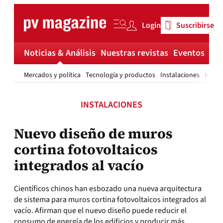
Skip
to
Login
Suscribirse
content
Noticias & Análisis
Nuestras revistas
Eventos
Má
Mercados y política
Tecnología y productos
Instalaciones
Invest
INSTALACIONES
Nuevo diseño de muros
cortina fotovoltaicos
integrados al vacío
Científicos chinos han esbozado una nueva arquitectura
de sistema para muros cortina fotovoltaicos integrados al
vacío. Afirman que el nuevo diseño puede reducir el
consumo de energía de los edificios y producir más