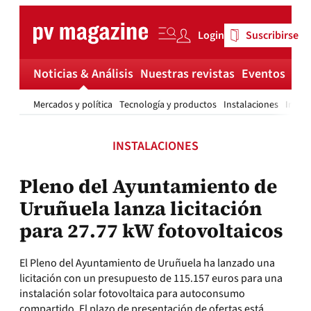
Skip
to
Login
Suscribirse
content
Noticias & Análisis
Nuestras revistas
Eventos
Má
Mercados y política
Tecnología y productos
Instalaciones
Invest
INSTALACIONES
Pleno del Ayuntamiento de
Uruñuela lanza licitación
para 27.77 kW fotovoltaicos
El Pleno del Ayuntamiento de Uruñuela ha lanzado una
licitación con un presupuesto de 115.157 euros para una
instalación solar fotovoltaica para autoconsumo
compartido. El plazo de presentación de ofertas está