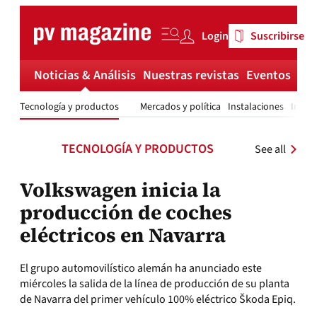
Skip
to
Login
Suscribirse
content
Noticias & Análisis
Nuestras revistas
Eventos
Má
Tecnología y productos
Mercados y política
Instalaciones
Invest
TECNOLOGÍA Y PRODUCTOS
See all
Volkswagen inicia la
producción de coches
eléctricos en Navarra
El grupo automovilístico alemán ha anunciado este
miércoles la salida de la línea de producción de su planta
de Navarra del primer vehículo 100% eléctrico Škoda Epiq.