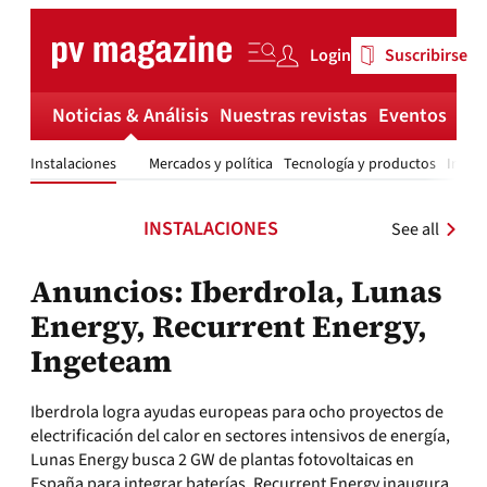
Skip
to
Login
Suscribirse
content
Noticias & Análisis
Nuestras revistas
Eventos
Má
Instalaciones
Mercados y política
Tecnología y productos
Invest
INSTALACIONES
See all
Anuncios: Iberdrola, Lunas
Energy, Recurrent Energy,
Ingeteam
Iberdrola logra ayudas europeas para ocho proyectos de
electrificación del calor en sectores intensivos de energía,
Lunas Energy busca 2 GW de plantas fotovoltaicas en
España para integrar baterías, Recurrent Energy inaugura