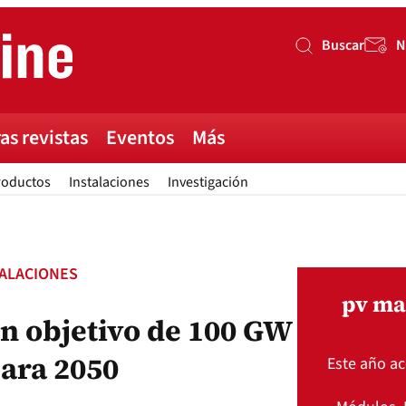
Buscar
N
Buscar
as revistas
Eventos
Más
roductos
Instalaciones
Investigación
TALACIONES
pv ma
n objetivo de 100 GW
para 2050
Este año a