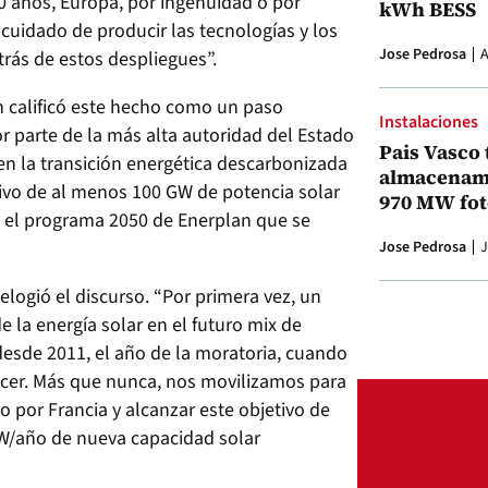
20 años, Europa, por ingenuidad o por
kWh BESS
l cuidado de producir las tecnologías y los
Jose Pedrosa
A
trás de estos despliegues”.
n calificó este hecho como un paso
Instalaciones
r parte de la más alta autoridad del Estado
Pais Vasco 
en la transición energética descarbonizada
almacenami
jetivo de al menos 100 GW de potencia solar
970 MW fot
n el programa 2050 de Enerplan que se
Jose Pedrosa
J
elogió el discurso. “Por primera vez, un
 la energía solar en el futuro mix de
 desde 2011, el año de la moratoria, cuando
ecer. Más que nunca, nos movilizamos para
o por Francia y alcanzar este objetivo de
W/año de nueva capacidad solar