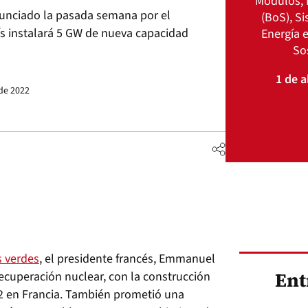
Módulos, 
nunciado la pasada semana por el
(BoS), S
s instalará 5 GW de nueva capacidad
Energía e
So
1 de a
de 2022
s verdes
, el presidente francés, Emmanuel
Ent
ecuperación nuclear, con la construcción
R2 en Francia. También prometió una