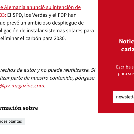
e Alemania anunció su intención de
203:
El SPD, los Verdes y el FDP han
ue prevé un ambicioso despliegue de
bligación de instalar sistemas solares para
 eliminar el carbón para 2030.
Notic
cada
Escriba s
echos de autor y no puede reutilizarse. Si
para sus
lizar parte de nuestro contenido, póngase
s@pv-magazine.com
.
Email
(Obli
rmación sobre
ndes plantas