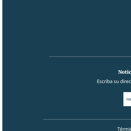
Notic
Escriba su dire
Ema
Térmi