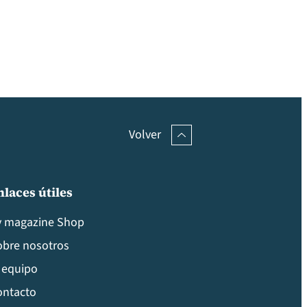
Volver
nlaces útiles
v magazine Shop
obre nosotros
 equipo
ontacto