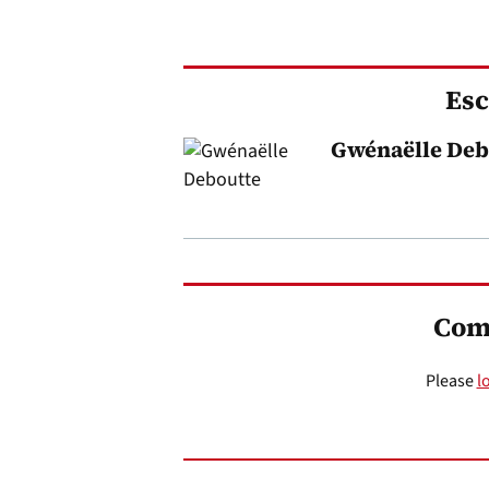
Esc
Gwénaëlle Deb
Com
Please
l