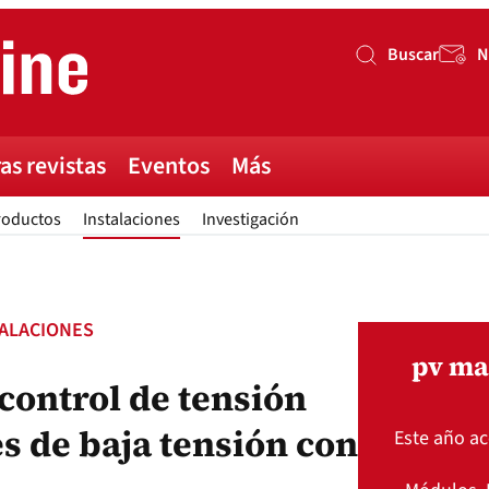
Buscar
N
Buscar
as revistas
Eventos
Más
roductos
Instalaciones
Investigación
TALACIONES
pv ma
control de tensión
es de baja tensión con
Este año a