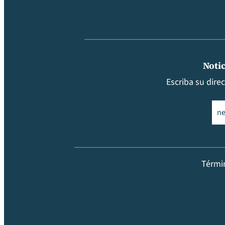
Notic
Escriba su dire
Ema
Térmi