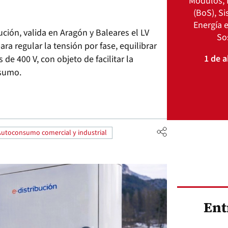
Módulos, 
(BoS), S
Energía e
bución, valida en Aragón y Baleares el LV
So
a regular la tensión por fase, equilibrar
1 de a
 de 400 V, con objeto de facilitar la
nsumo.
Autoconsumo comercial y industrial
Ent