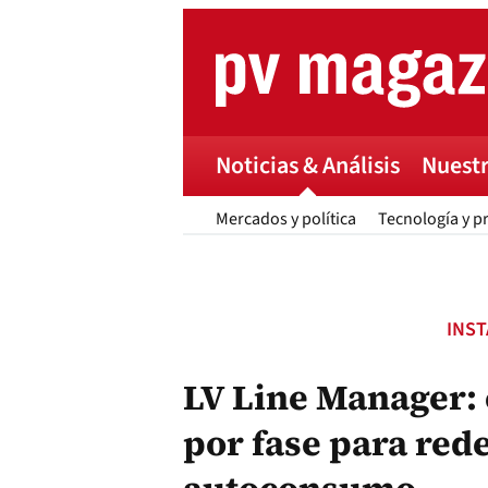
Skip
to
content
Noticias & Análisis
Nuestr
Mercados y política
Tecnología y p
INS
LV Line Manager: 
por fase para red