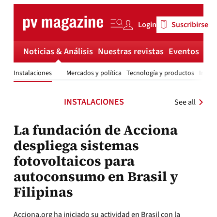
Skip
to
Login
Suscribirse
content
Noticias & Análisis
Nuestras revistas
Eventos
Má
Instalaciones
Mercados y política
Tecnología y productos
Invest
INSTALACIONES
See all
La fundación de Acciona
despliega sistemas
fotovoltaicos para
autoconsumo en Brasil y
Filipinas
Acciona.org ha iniciado su actividad en Brasil con la