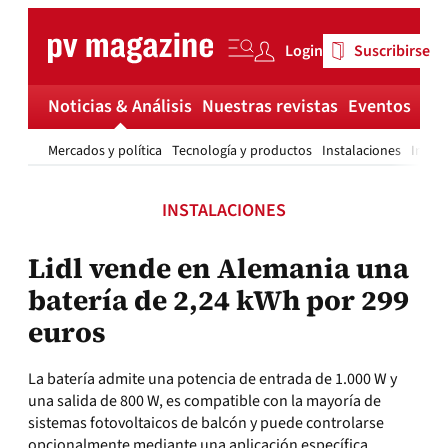
Skip
to
Login
Suscribirse
content
Noticias & Análisis
Nuestras revistas
Eventos
Má
Mercados y política
Tecnología y productos
Instalaciones
Invest
INSTALACIONES
Lidl vende en Alemania una
batería de 2,24 kWh por 299
euros
La batería admite una potencia de entrada de 1.000 W y
una salida de 800 W, es compatible con la mayoría de
sistemas fotovoltaicos de balcón y puede controlarse
opcionalmente mediante una aplicación específica.