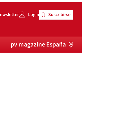
ewsletter
Login
Suscribirse
pv magazine España