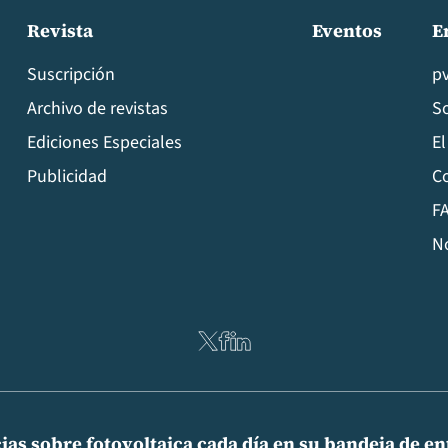
Revista
Eventos
E
Suscripción
p
Archivo de revistas
S
Ediciones Especiales
El
Publicidad
C
FA
N
ias sobre fotovoltaica cada día en su bandeja de e