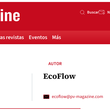
Buscar
N
Buscar
as revistas
Eventos
Más
AUTOR
EcoFlow
ecoflow@pv-magazine.com