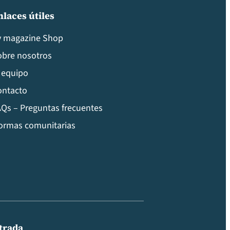
nlaces útiles
v magazine Shop
obre nosotros
 equipo
ontacto
Qs – Preguntas frecuentes
ormas comunitarias
ntrada