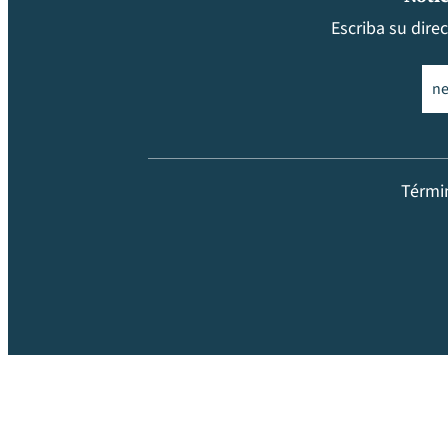
Escriba su dire
Ema
Térmi