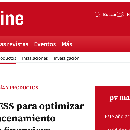
Buscar
N
Buscar
as revistas
Eventos
Más
roductos
Instalaciones
Investigación
ÍA Y PRODUCTOS
pv ma
ESS para optimizar
acenamiento
Este año a