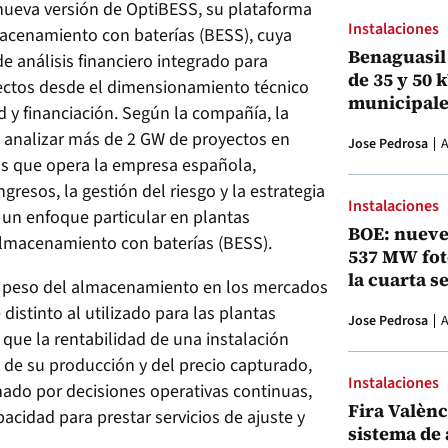
ueva versión de OptiBESS, su plataforma
Instalaciones
acenamiento con baterías (BESS), cuya
Benaguasil 
 análisis financiero integrado para
de 35 y 50 
ectos desde el dimensionamiento técnico
municipale
d y financiación. Según la compañía, la
a analizar más de 2 GW de proyectos en
Jose Pedrosa
A
los que opera la empresa española,
gresos, la gestión del riesgo y la estrategia
Instalaciones
 un enfoque particular en plantas
BOE: nueve
 almacenamiento con baterías (BESS).
537 MW fot
la cuarta s
e peso del almacenamiento en los mercados
distinto al utilizado para las plantas
Jose Pedrosa
A
que la rentabilidad de una instalación
 de su producción y del precio capturado,
Instalaciones
onado por decisiones operativas continuas,
Fira Valènci
acidad para prestar servicios de ajuste y
sistema de