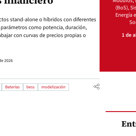
s financiero
Módulos, 
(BoS), S
Energía e
tos stand-alone o híbridos con diferentes
So
o parámetros como potencia, duración,
1 de a
abajar con curvas de precios propias o
de 2026
Baterías
bess
modelización
Ent