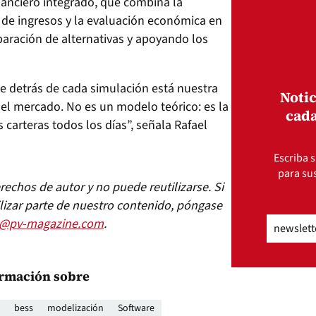
inanciero integrado, que combina la
 de ingresos y la evaluación económica en
paración de alternativas y apoyando los
e detrás de cada simulación está nuestra
Notic
 el mercado. No es un modelo teórico: es la
cada
carteras todos los días”, señala Rafael
Escriba s
para sus
echos de autor y no puede reutilizarse. Si
lizar parte de nuestro contenido, póngase
Email
(Obli
s@pv-magazine.com
.
rmación sobre
bess
modelización
Software