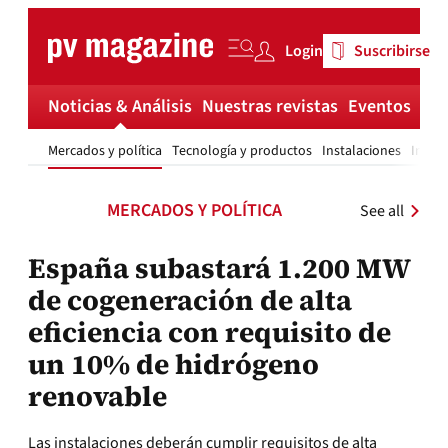
Skip
to
Login
Suscribirse
content
Noticias & Análisis
Nuestras revistas
Eventos
Má
Mercados y política
Tecnología y productos
Instalaciones
Invest
MERCADOS Y POLÍTICA
See all
España subastará 1.200 MW
de cogeneración de alta
eficiencia con requisito de
un 10% de hidrógeno
renovable
Las instalaciones deberán cumplir requisitos de alta