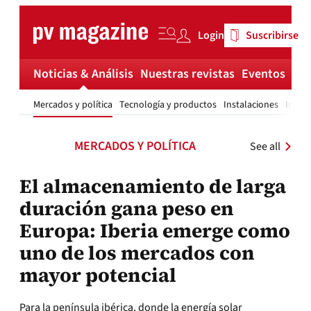
Skip
to
Login
Suscribirse
content
Noticias & Análisis
Nuestras revistas
Eventos
Má
Mercados y política
Tecnología y productos
Instalaciones
Invest
MERCADOS Y POLÍTICA
See all
El almacenamiento de larga
duración gana peso en
Europa: Iberia emerge como
uno de los mercados con
mayor potencial
Para la península ibérica, donde la energía solar