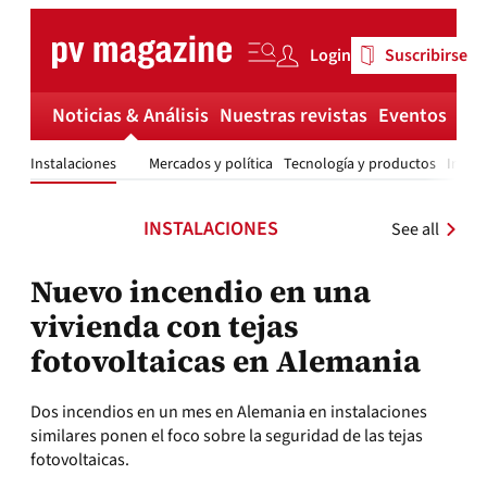
Skip
to
Login
Suscribirse
content
Noticias & Análisis
Nuestras revistas
Eventos
Má
Instalaciones
Mercados y política
Tecnología y productos
Invest
INSTALACIONES
See all
Nuevo incendio en una
vivienda con tejas
fotovoltaicas en Alemania
Dos incendios en un mes en Alemania en instalaciones
similares ponen el foco sobre la seguridad de las tejas
fotovoltaicas.