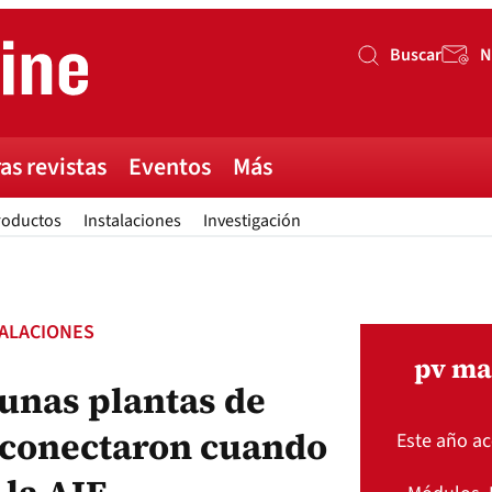
Buscar
N
Buscar
as revistas
Eventos
Más
roductos
Instalaciones
Investigación
TALACIONES
pv ma
gunas plantas de
sconectaron cuando
Este año a