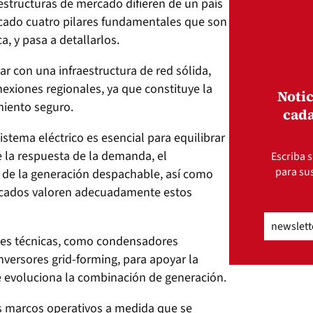
s estructuras de mercado difieren de un país
tificado cuatro pilares fundamentales que son
a, y pasa a detallarlos.
r con una infraestructura de red sólida,
nexiones regionales, ya que constituye la
Notic
miento seguro.
cada
sistema eléctrico es esencial para equilibrar
e la respuesta de la demanda, el
Escriba s
para sus
de la generación despachable, así como
rcados valoren adecuadamente estos
Email
(Obli
ones técnicas, como condensadores
nversores grid-forming, para apoyar la
e evoluciona la combinación de generación.
los marcos operativos a medida que se