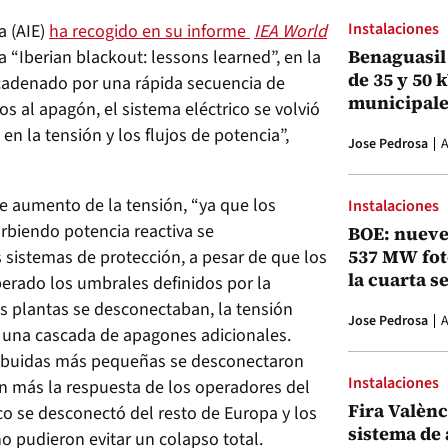
Instalaciones
a (AIE)
ha recogido en su informe
IEA World
Benaguasil 
a “Iberian blackout: lessons learned”, en la
de 35 y 50 
cadenado por una rápida secuencia de
municipale
os al apagón, el sistema eléctrico se volvió
en la tensión y los flujos de potencia”,
Jose Pedrosa
A
rte aumento de la tensión, “ya que los
Instalaciones
biendo potencia reactiva se
BOE: nueve
537 MW fot
sistemas de protección, a pesar de que los
la cuarta s
erado los umbrales definidos por la
s plantas se desconectaban, la tensión
Jose Pedrosa
A
una cascada de apagones adicionales.
ribuidas más pequeñas se desconectaron
Instalaciones
n más la respuesta de los operadores del
Fira Valènci
co se desconectó del resto de Europa y los
sistema de
 pudieron evitar un colapso total.