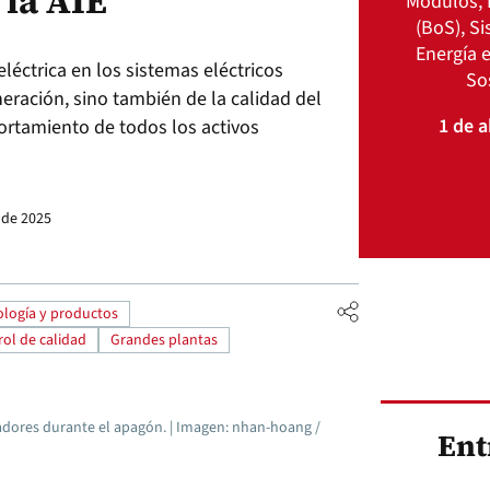
 la AIE
Módulos, 
(BoS), S
Energía e
léctrica en los sistemas eléctricos
So
ración, sino también de la calidad del
1 de a
ortamiento de todos los activos
 de 2025
logía y productos
ol de calidad
Grandes plantas
adores durante el apagón. | Imagen: nhan-hoang /
Ent