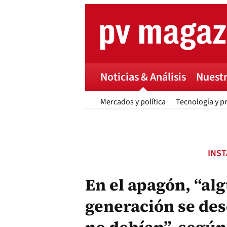
Skip
to
content
Noticias & Análisis
Nuestr
Mercados y política
Tecnología y p
INS
En el apagón, “al
generación se de