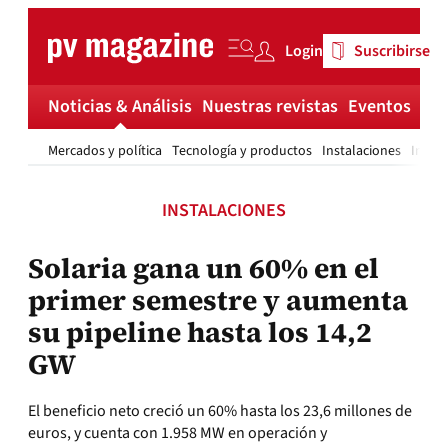
Skip
to
Login
Suscribirse
content
Noticias & Análisis
Nuestras revistas
Eventos
Má
Mercados y política
Tecnología y productos
Instalaciones
Invest
INSTALACIONES
Solaria gana un 60% en el
primer semestre y aumenta
su pipeline hasta los 14,2
GW
El beneficio neto creció un 60% hasta los 23,6 millones de
euros, y cuenta con 1.958 MW en operación y