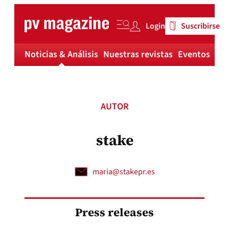
Skip
to
Login
Suscribirse
content
Noticias & Análisis
Nuestras revistas
Eventos
Má
AUTOR
stake
maria@stakepr.es
Press releases