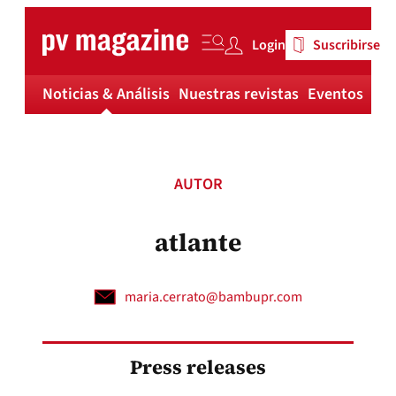
Skip
to
Login
Suscribirse
content
Noticias & Análisis
Nuestras revistas
Eventos
Má
AUTOR
atlante
maria.cerrato@bambupr.com
Press releases