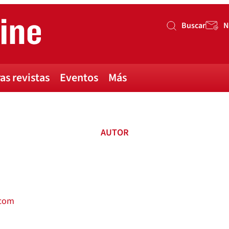
Buscar
N
Buscar
as revistas
Eventos
Más
AUTOR
.com