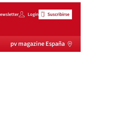
ewsletter
Login
Suscribirse
pv magazine España