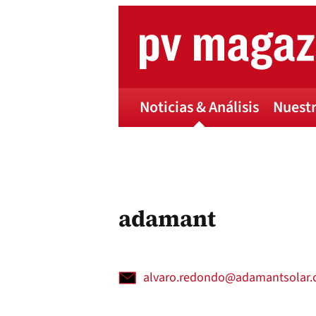
Skip
to
content
Noticias & Análisis
Nuestr
adamant
alvaro.redondo@adamantsolar