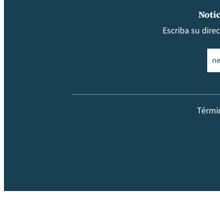
Notic
Escriba su dire
Ema
Térmi