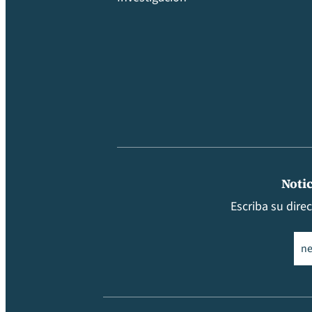
Notic
Escriba su dire
Ema