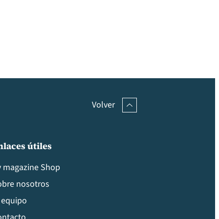
Volver
nlaces útiles
v magazine Shop
obre nosotros
 equipo
ontacto