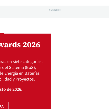
ANUNCIO
wards 2026
as en siete categorías:
 del Sistema (BoS),
e Energía en Baterías
bilidad y Proyectos.
osto de 2026.
RA