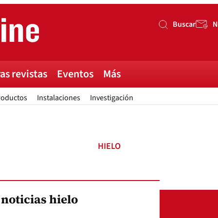
Buscar
N
Buscar
as revistas
Eventos
Más
roductos
Instalaciones
Investigación
HIELO
 noticias hielo