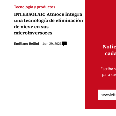
Tecnología y productos
INTERSOLAR: Atmoce integra
una tecnología de eliminación
de nieve en sus
microinversores
Emiliano Bellini
Jun 29, 2026
Notic
cada
Escriba s
para sus
Email
(Obli