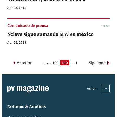
Apr 23, 2018
Comunicado de prensa
NCLAVE
Nclave sigue sumando MW en México
Apr 23, 2018
…
Anterior
1
109
110
111
Siguiente
Volver
Noticias & Análisis