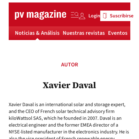
Skip
to
Login
Suscribirse
content
Noticias & Análisis
Nuestras revistas
Eventos
Má
AUTOR
Xavier Daval
Xavier Daval is an international solar and storage expert,
and the CEO of French solar technical advisory firm
kiloWattsol SAS, which he founded in 2007. Daval is an
electrical engineer and the former EMEA director of a
NYSE-listed manufacturer in the electronics industry. He is
also the vice president of French renewable energy