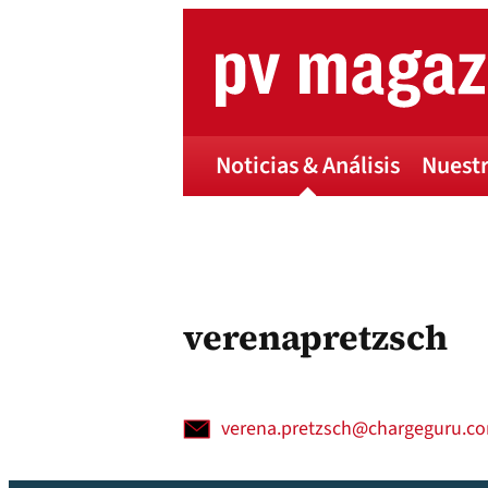
Skip
to
content
Noticias & Análisis
Nuestr
verenapretzsch
verena.pretzsch@chargeguru.c