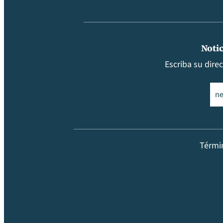
Notic
Escriba su dire
Ema
Térmi