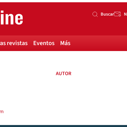
Buscar
N
Buscar
as revistas
Eventos
Más
AUTOR
om