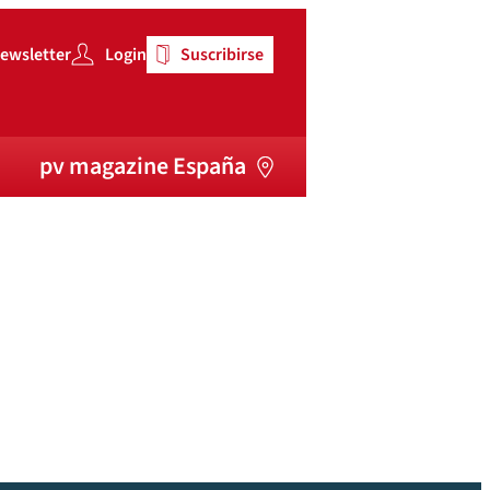
ewsletter
Login
Suscribirse
pv magazine España