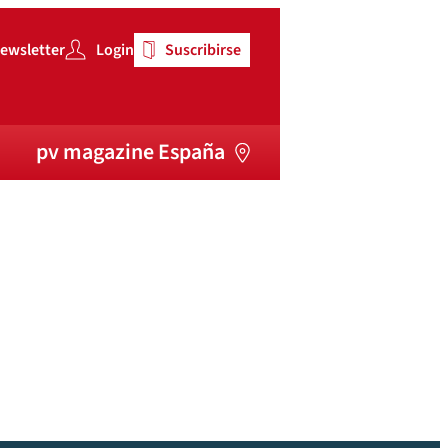
ewsletter
Login
Suscribirse
pv magazine España