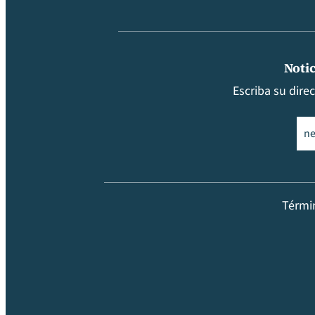
Notic
Escriba su dire
Ema
Térmi