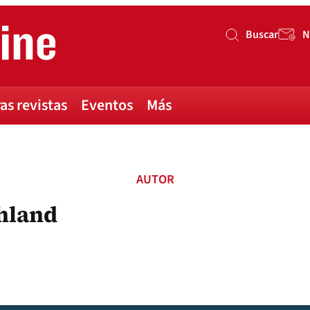
Buscar
N
Buscar
as revistas
Eventos
Más
AUTOR
chland