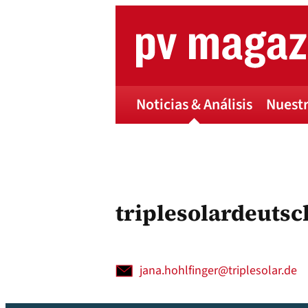
Skip
to
content
Noticias & Análisis
Nuestr
triplesolardeuts
jana.hohlfinger@triplesolar.de