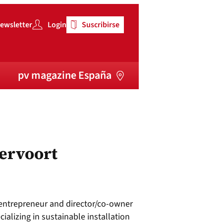
ewsletter
Login
Suscribirse
pv magazine España
dervoort
 entrepreneur and director/co-owner
ializing in sustainable installation