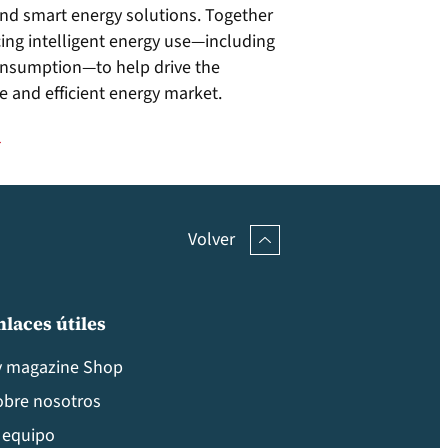
 and smart energy solutions. Together
ing intelligent energy use—including
onsumption—to help drive the
e and efficient energy market.
l
Volver
nlaces útiles
v magazine Shop
obre nosotros
 equipo