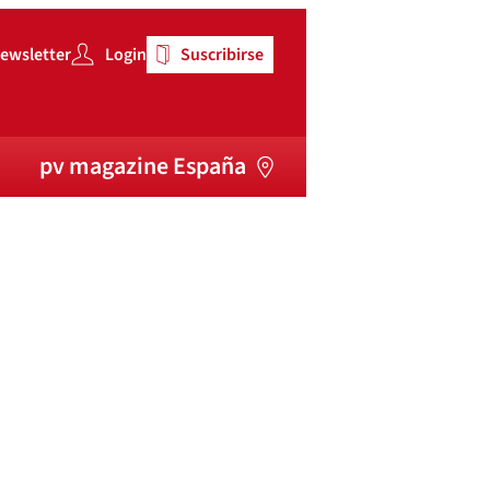
ewsletter
Login
Suscribirse
pv magazine España