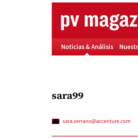
Skip
to
content
Noticias & Análisis
Nuestr
sara99
sara.serrano@accenture.com