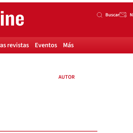
Buscar
N
Buscar
as revistas
Eventos
Más
AUTOR