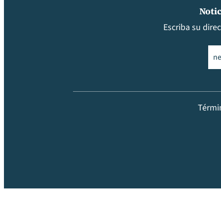
Notic
Escriba su dire
Ema
Térmi