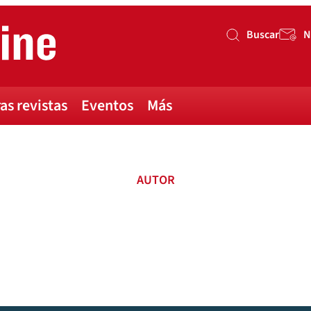
Buscar
N
Buscar
as revistas
Eventos
Más
AUTOR