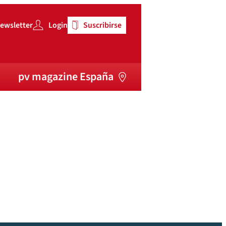
ewsletter
Login
Suscribirse
pv magazine España