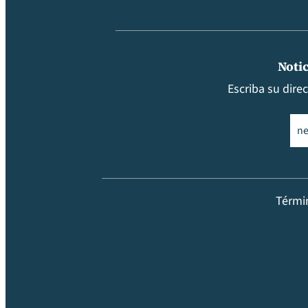
Notic
Escriba su dire
Ema
Térmi