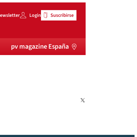
ewsletter
Login
Suscribirse
pv magazine España