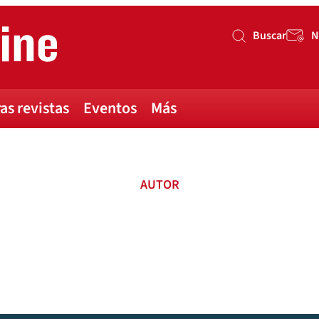
Buscar
N
Buscar
as revistas
Eventos
Más
AUTOR