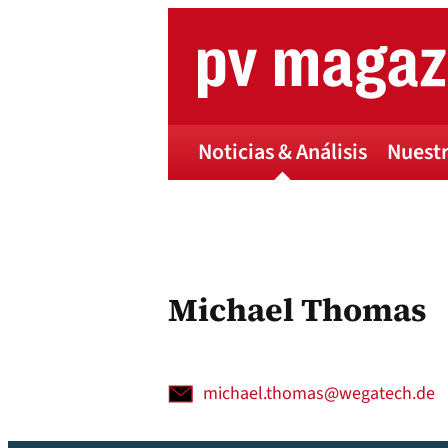
Skip
to
content
Noticias & Análisis
Nuestr
Michael Thomas
michael.thomas@wegatech.de