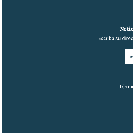
Notic
Escriba su dire
Ema
Térmi