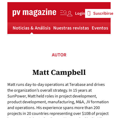
Skip
to
Login
Suscribirse
content
Noticias & Análisis
Nuestras revistas
Eventos
Má
AUTOR
Matt Campbell
Matt runs day-to-day operations at Terabase and drives
the organization’s overall strategy. In 15 years at
SunPower, Matt held roles in project development,
product development, manufacturing, M&A, JV formation
and operations. His experience spans more than 200
projects in 20 countries representing over $10B of project