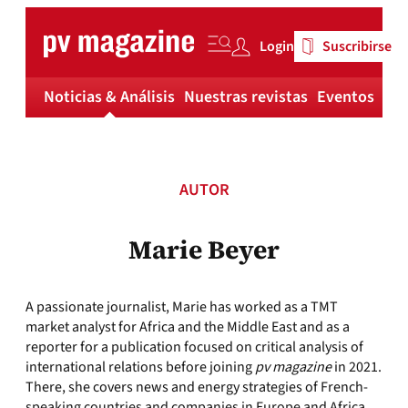
Skip
to
Login
Suscribirse
content
Noticias & Análisis
Nuestras revistas
Eventos
Má
AUTOR
Marie Beyer
A passionate journalist, Marie has worked as a TMT
market analyst for Africa and the Middle East and as a
reporter for a publication focused on critical analysis of
international relations before joining
pv magazine
in 2021.
There, she covers news and energy strategies of French-
speaking countries and companies in Europe and Africa.