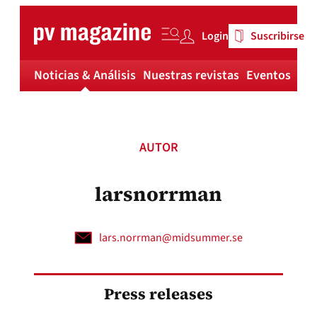
Skip
to
Login
Suscribirse
content
Noticias & Análisis
Nuestras revistas
Eventos
Má
AUTOR
larsnorrman
lars.norrman@midsummer.se
Press releases