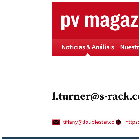
Skip
to
content
Noticias & Análisis
Nuestr
l.turner@s-rack.
tiffany@doublestar.co
https