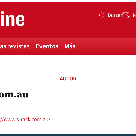
Buscar
N
Buscar
as revistas
Eventos
Más
AUTOR
com.au
://www.s-rack.com.au/