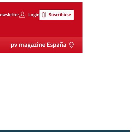
ewsletter
Login
Suscribirse
pv magazine España