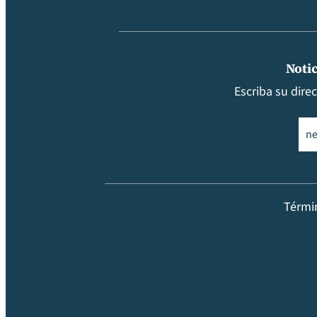
Notic
Escriba su dire
Ema
Térmi