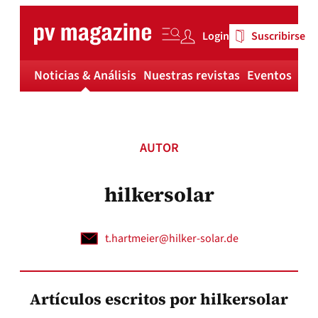
Skip
to
Login
Suscribirse
content
Noticias & Análisis
Nuestras revistas
Eventos
Má
AUTOR
hilkersolar
t.hartmeier@hilker-solar.de
Artículos escritos por hilkersolar