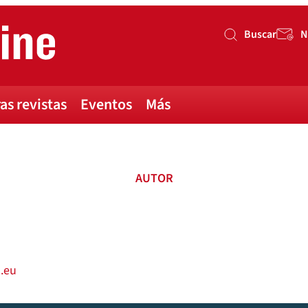
Buscar
N
Buscar
as revistas
Eventos
Más
AUTOR
.eu