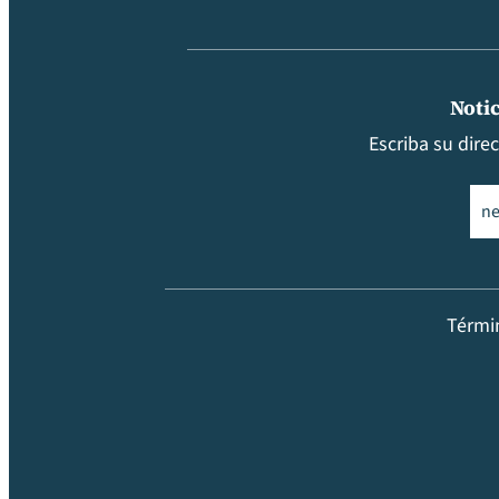
Notic
Escriba su dire
Ema
Térmi