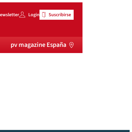
ewsletter
Login
Suscribirse
pv magazine España