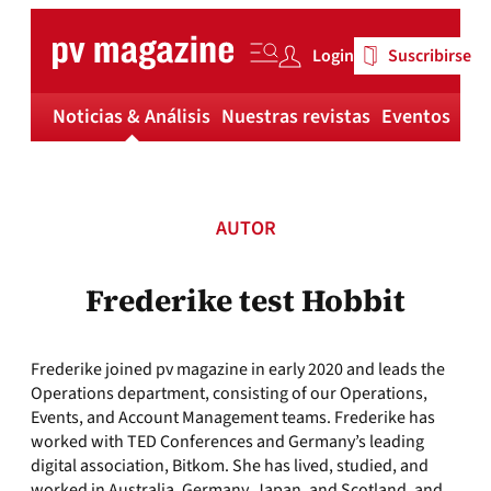
Skip
to
Login
Suscribirse
content
Noticias & Análisis
Nuestras revistas
Eventos
Má
AUTOR
Frederike test Hobbit
Frederike joined pv magazine in early 2020 and leads the
Operations department, consisting of our Operations,
Events, and Account Management teams. Frederike has
worked with TED Conferences and Germany’s leading
digital association, Bitkom. She has lived, studied, and
worked in Australia, Germany, Japan, and Scotland, and