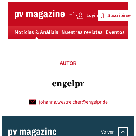
Skip
to
Login
Suscribirse
content
Noticias & Análisis
Nuestras revistas
Eventos
Má
AUTOR
engelpr
johanna.westreicher@engelpr.de
Volver