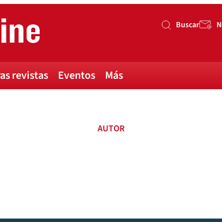
Buscar
N
Buscar
as revistas
Eventos
Más
AUTOR