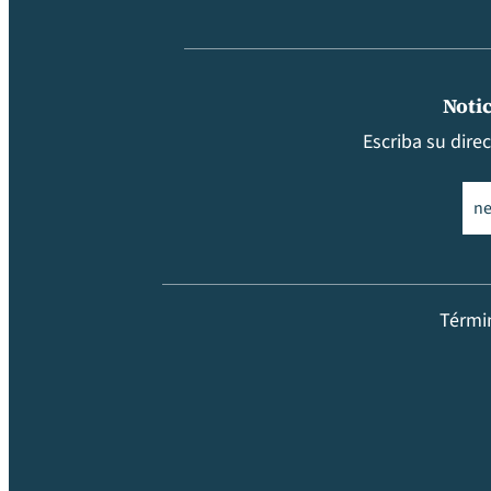
Notic
Escriba su dire
Ema
Térmi