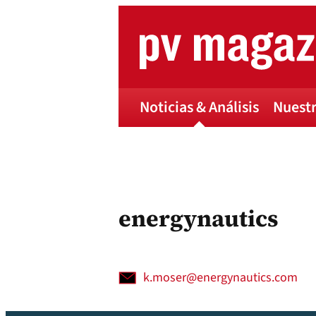
Skip
to
content
Noticias & Análisis
Nuestr
energynautics
k.moser@energynautics.com