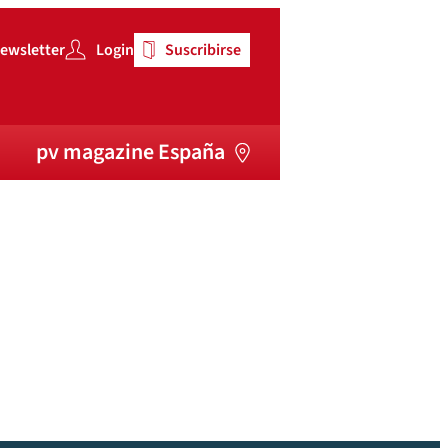
ewsletter
Login
Suscribirse
pv magazine España