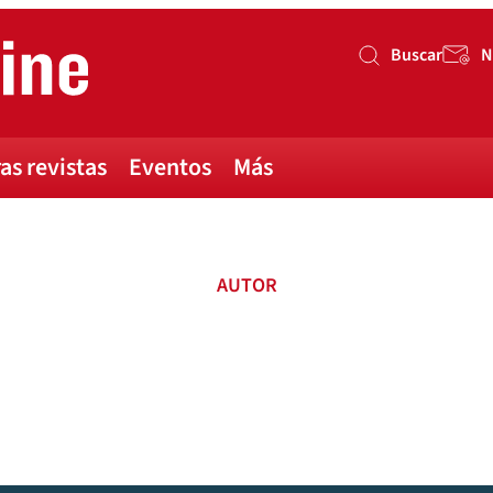
Buscar
N
Buscar
as revistas
Eventos
Más
AUTOR