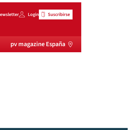
ewsletter
Login
Suscribirse
pv magazine España