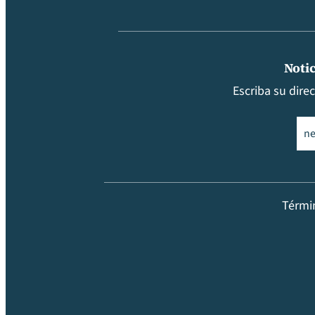
Notic
Escriba su dire
Ema
Térmi