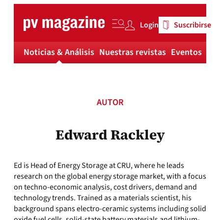
Skip
to
Login
Suscribirse
content
Noticias & Análisis
Nuestras revistas
Eventos
Má
AUTOR
Edward Rackley
Ed is Head of Energy Storage at CRU, where he leads
research on the global energy storage market, with a focus
on techno-economic analysis, cost drivers, demand and
technology trends. Trained as a materials scientist, his
background spans electro-ceramic systems including solid
oxide fuel cells, solid-state battery materials and lithium-