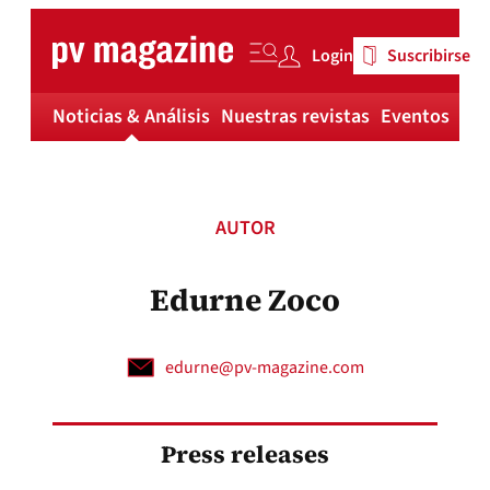
Skip
to
Login
Suscribirse
content
Noticias & Análisis
Nuestras revistas
Eventos
Má
AUTOR
Edurne Zoco
edurne@pv-magazine.com
Press releases