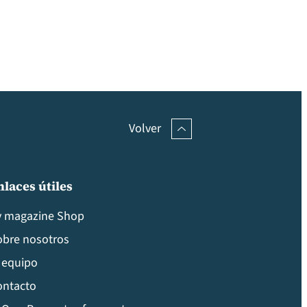
Volver
nlaces útiles
v magazine Shop
obre nosotros
 equipo
ontacto