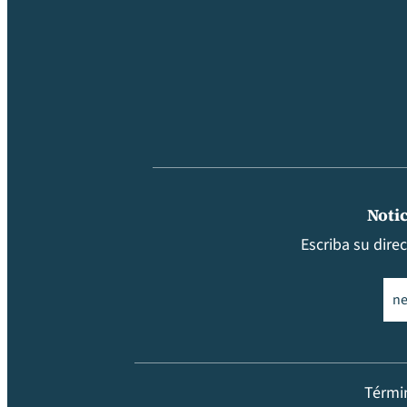
Notic
Escriba su dire
Ema
Térmi