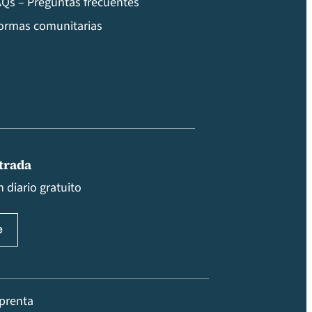
Qs – Preguntas frecuentes
ormas comunitarias
ntrada
 diario gratuito
prenta